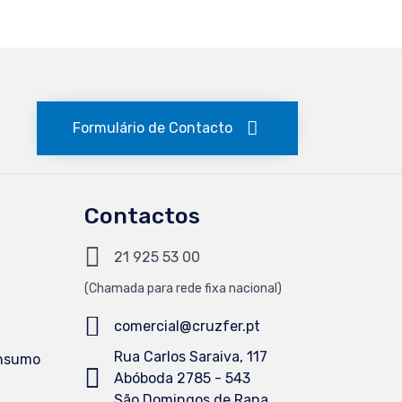
Formulário de Contacto
Contactos
21 925 53 00
(Chamada
para
rede fixa nacional)
comercial@cruzfer.pt
Rua Carlos Saraiva, 117
onsumo
Abóboda 2785 - 543
São Domingos de Rana