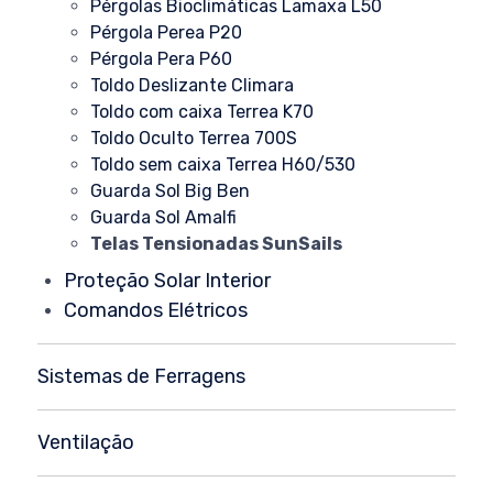
Pérgolas
Bioclimáticas
Lamaxa
L50
Pérgola
Perea P20
Pérgola
Pera P
60
Toldo Deslizante
Climara
Toldo
com caixa
Terrea
K70
Toldo Oculto
Terrea
700S
Toldo sem caixa
Terrea
H60/530
Guarda Sol
Big
Ben
Guarda Sol
Amalfi
Telas Tensionadas
SunSails
Proteção Solar Interior
Comandos Elétricos
Sistemas de Ferragens
Ventilação