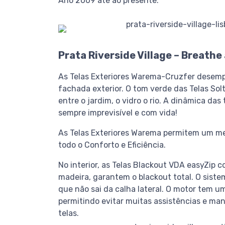
Ano 2009 até ao presente.
Prata Riverside
Village
–
Breathe
As Telas Exteriores Warema-Cruzfer desem
fachada exterior. O tom verde das Telas Sol
entre o jardim, o vidro o rio. A dinâmica da
sempre imprevisível e com vida!
As Telas Exteriores Warema permitem um mel
todo o Conforto e Eficiência.
No interior, as Telas Blackout VDA easyZip 
madeira, garantem o blackout total. O siste
que não sai da calha lateral. O motor tem u
permitindo evitar muitas assistências e m
telas.