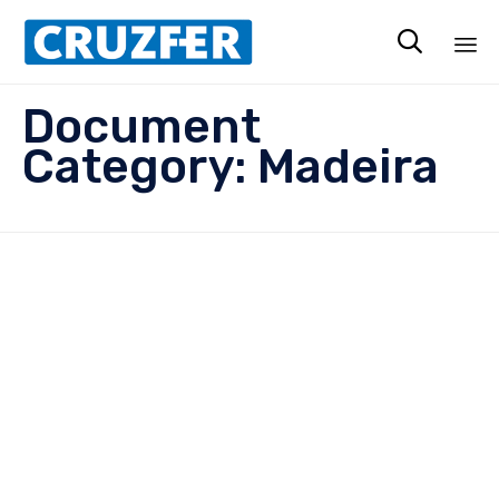

Sk
Document
to
Category:
Madeira
co